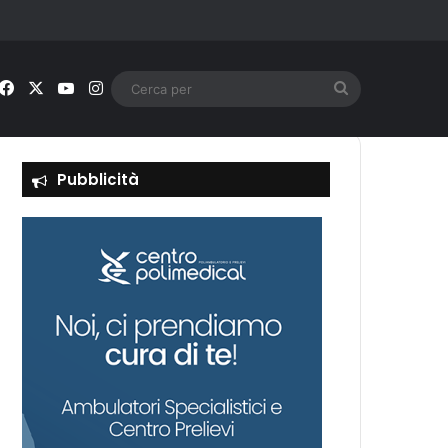
Facebook
X
You Tube
Instagram
Cerca
per
Pubblicità