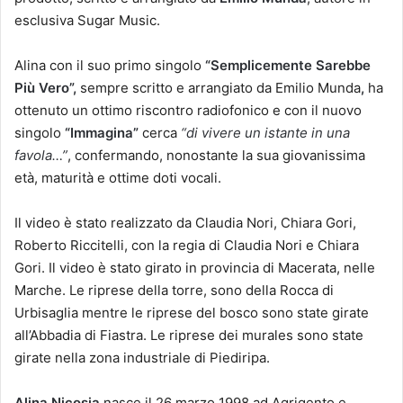
esclusiva Sugar Music.
Alina con il suo primo singolo
“Semplicemente Sarebbe
Più Vero”,
sempre scritto e arrangiato da Emilio Munda
,
ha
ottenuto un ottimo riscontro radiofonico e con il nuovo
singolo
“Immagina”
cerca
“di vivere un istante in una
favola…”
, confermando, nonostante la sua giovanissima
età, maturità e ottime doti vocali.
Il video è stato realizzato da Claudia Nori, Chiara Gori,
Roberto Riccitelli, con la regia di Claudia Nori e Chiara
Gori. Il video è stato girato in provincia di Macerata, nelle
Marche. Le riprese della torre, sono della Rocca di
Urbisaglia mentre le riprese del bosco sono state girate
all’Abbadia di Fiastra. Le riprese dei murales sono state
girate nella zona industriale di Piediripa.
Alina Nicosia
nasce il 26 marzo 1998 ad Agrigento e