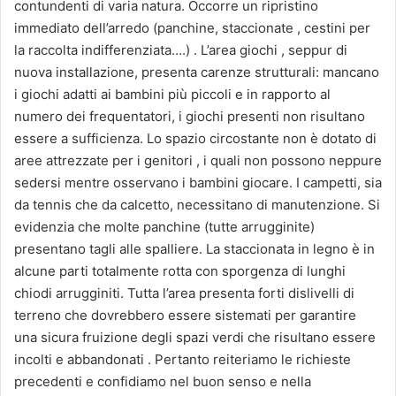
contundenti di varia natura. Occorre un ripristino
immediato dell’arredo (panchine, staccionate , cestini per
la raccolta indifferenziata….) . L’area giochi , seppur di
nuova installazione, presenta carenze strutturali: mancano
i giochi adatti ai bambini più piccoli e in rapporto al
numero dei frequentatori, i giochi presenti non risultano
essere a sufficienza. Lo spazio circostante non è dotato di
aree attrezzate per i genitori , i quali non possono neppure
sedersi mentre osservano i bambini giocare. I campetti, sia
da tennis che da calcetto, necessitano di manutenzione. Si
evidenzia che molte panchine (tutte arrugginite)
presentano tagli alle spalliere. La staccionata in legno è in
alcune parti totalmente rotta con sporgenza di lunghi
chiodi arrugginiti. Tutta l’area presenta forti dislivelli di
terreno che dovrebbero essere sistemati per garantire
una sicura fruizione degli spazi verdi che risultano essere
incolti e abbandonati . Pertanto reiteriamo le richieste
precedenti e confidiamo nel buon senso e nella