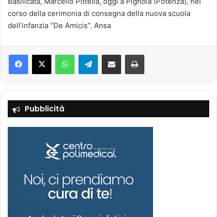
Basilicata, Marcello Pittella, oggi a Pignola (Potenza), nel
corso della cerimonia di consegna della nuova scuola
dell’infanzia “De Amicis”. Ansa
Facebook
X
WhatsApp
Telegram
Condividi via mail
Stampa
Pubblicità