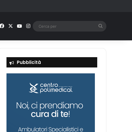
Facebook
X
You Tube
Instagram
Cerca
per
Pubblicità