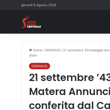
giovedì 6 Agosto 2026
Home
/
CRONACA
/
21 settembre ’43:medaglia d’or
Stato
CRONACA
21 settembre ’4
Matera Annuncio
conferita dal C